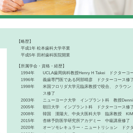
【略歴】
平成1年 松本歯科大学卒業
平成5年 田村歯科医院開業
【所属学会・資格・経歴】
1994年
UCLA歯周病科教授Henry H Takei ドクター
1996年
義歯専門医である阿部晴彦 ドクターコース修
1998年
米国フロリダ大学元臨床教授で咬合、 クラウン
ス修了
2003年
ニューヨーク大学 インプラント科 教授Dennis
2005年
朝日大学 インプラント科 ドクターコース修
2008年
韓国 漢陽大、中央大医科大学 臨床教授 KIM 
2015年
杏林予防医学研究所アカデミー 中級講座修了
2020年
オーソモレキュラー・ニュートリション ドク