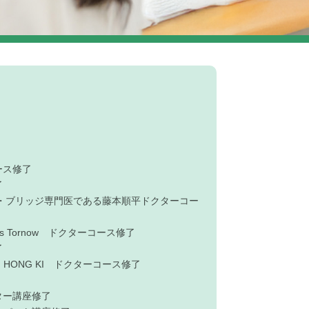
コース修了
了
・ブリッジ専門医である藤本順平ドクターコー
 Tornow ドクターコース修了
了
HONG KI ドクターコース修了
ター講座修了